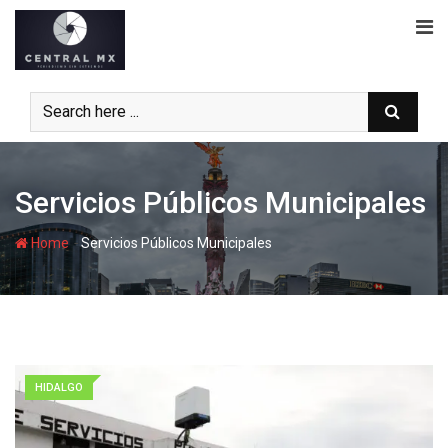
Skip
to
content
Servicios Públicos Municipales
-
Home
Servicios Públicos Municipales
HIDALGO