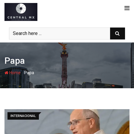
Skip
to
content
Papa
-
Home
Papa
INTERNACIONAL