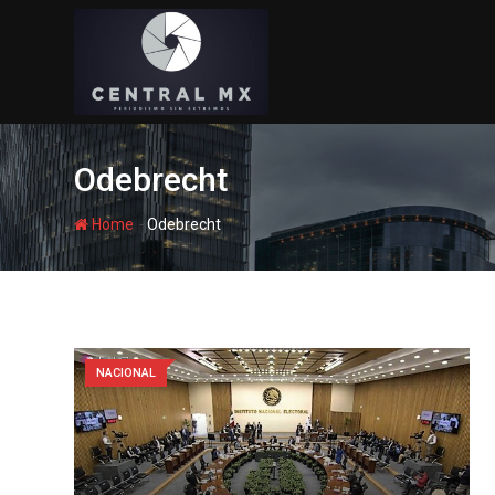
Skip
to
content
Odebrecht
-
Home
Odebrecht
NACIONAL