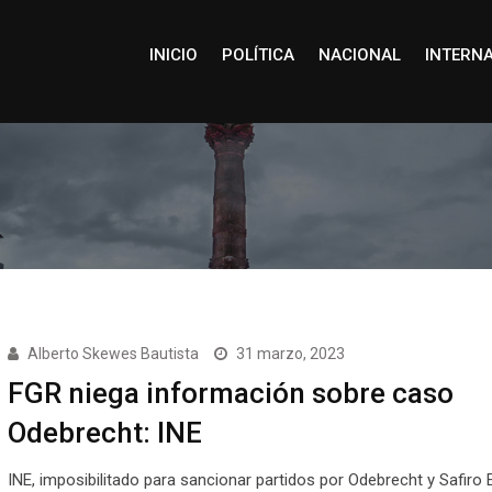
INICIO
POLÍTICA
NACIONAL
INTERN
Alberto Skewes Bautista
31 marzo, 2023
FGR niega información sobre caso
Odebrecht: INE
INE, imposibilitado para sancionar partidos por Odebrecht y Safiro 