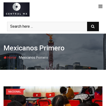
Skip
to
content
Mexicanos Primero
-
Home
Mexicanos Primero
NACIONAL