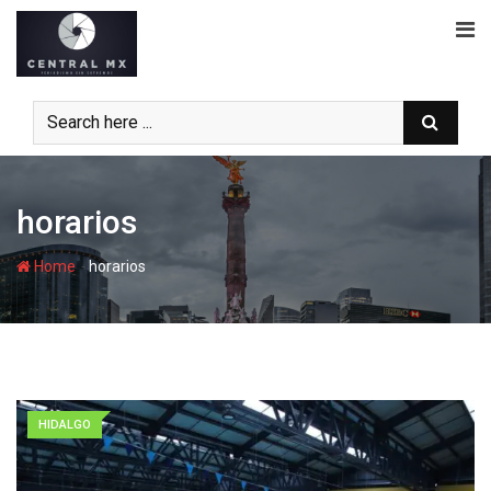
Skip
to
content
horarios
-
Home
horarios
HIDALGO