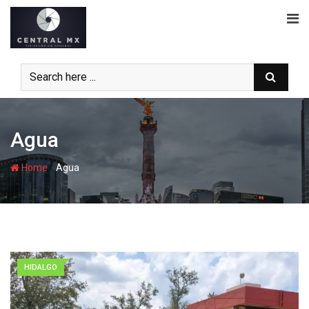
Skip
to
content
Agua
-
Home
Agua
HIDALGO