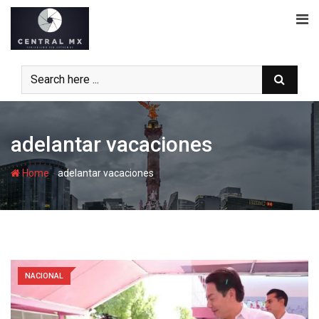
Skip
to
content
adelantar vacaciones
-
Home
adelantar vacaciones
NACIONAL