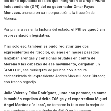
los ocho diputados locales que integraron al Grupo Plural
Independiente (GPI) del ex gobernador Omar Fayad
Meneses,
anunciaron su incorporación a la fracción de
Morena.
Por primera vez en la historia del estado,
el PRI se quedó sin
representación legislativa.
Y no solo eso,
también se pudo registrar que dos
expresidentes del tricolor, quienes en meses pasados
lanzaban arengas y consignas brutales en contra de
Morena y las cabezas de ese movimiento, cargaban un
“AMLITO”,
ese muñequito de peluche con la figura
caricaturizada del expresidente Andrés Manuel López Obrador,
con franco regocijo.
Julio Valera y Érika Rodríguez, junto con personajes como
la también expriista Adelfa Zúñiga y el experredista Miguel
Ángel Martínez “el oso”,
se tomaron la foto con la mejor de
sus sonrisas y con el peluche de AMLO en las manos,