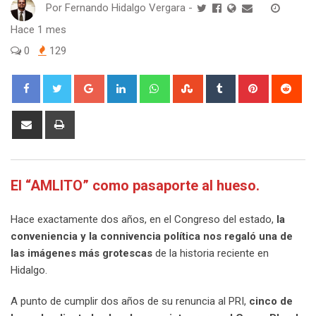
Por
Fernando Hidalgo Vergara
-
Hace 1 mes
0
129
Google+
LinkedIn
Whatsapp
StumbleUpon
Tumblr
Pinterest
Red
Share
Print
via
Email
El “AMLITO” como pasaporte al hueso.
Hace exactamente dos años, en el Congreso del estado,
la
conveniencia y la connivencia política nos regaló una de
las imágenes más grotescas
de la historia reciente en
Hidalgo.
A punto de cumplir dos años de su renuncia al PRI,
cinco de