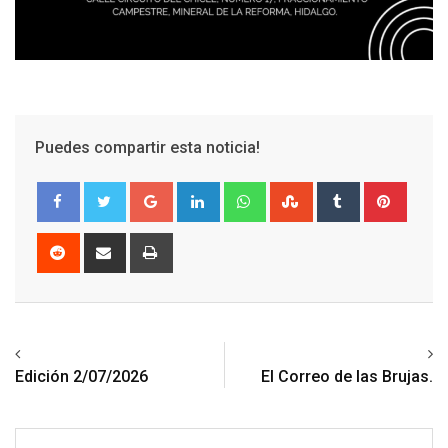
Puedes compartir esta noticia!
Google+
LinkedIn
Whatsapp
StumbleUpon
Tumblr
Pinter
Reddit
Share
Print
via
Email
Previous article
Next article
Edición 2/07/2026
El Correo de las Brujas.