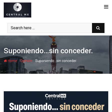
Skip
to
content
Suponiendo…sin conceder.
-
-
Home
Opinión
Suponiendo…sin conceder.