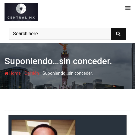
Skip
to
content
Suponiendo…sin conceder.
-
-
Home
Opinión
Suponiendo…sin conceder.