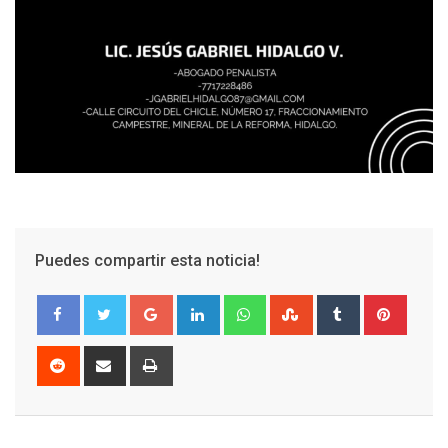
Puedes compartir esta noticia!
Google+
LinkedIn
Whatsapp
StumbleUpon
Tumblr
Pinter
Reddit
Share
Print
via
Email