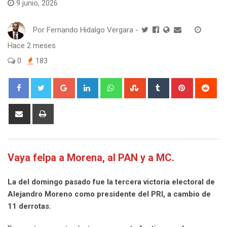
9 junio, 2026
Por
Fernando Hidalgo Vergara
-
Hace 2 meses
0
183
Google+
LinkedIn
Whatsapp
StumbleUpon
Tumblr
Pinterest
Red
Share
Print
via
Email
Vaya felpa a Morena, al PAN y a MC.
La del domingo pasado fue la tercera victoria electoral de
Alejandro Moreno como presidente del PRI, a cambio de
11 derrotas.