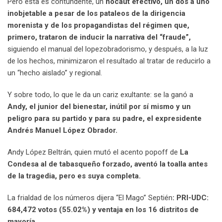
Pero esta es contundente, un
nocaut efectivo, un dos a uno
inobjetable a pesar de los pataleos de la dirigencia
morenista y de los propagandistas del régimen que,
primero, trataron de inducir la narrativa del “fraude”,
siguiendo el manual del lopezobradorismo, y después, a la luz
de los hechos, minimizaron el resultado al tratar de reducirlo a
un “hecho aislado” y regional.
Y sobre todo, lo que le da un cariz exultante: se la ganó a
Andy, el junior del bienestar, inútil por sí mismo y un
peligro para su partido y para su padre, el expresidente
Andrés Manuel López Obrador.
Andy López Beltrán, quien mutó el acento popoff de
La
Condesa al de tabasqueño forzado, aventó la toalla antes
de la tragedia, pero es suya completa.
La frialdad de los números dijera “El Mago” Septién
: PRI-UDC:
684,472 votos (55.02%) y ventaja en los 16 distritos de
mayoría.