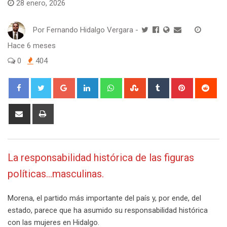
28 enero, 2026
Por
Fernando Hidalgo Vergara
-
Hace 6 meses
0
404
Google+
LinkedIn
Whatsapp
StumbleUpon
Tumblr
Pinterest
Red
Share
Print
via
Email
La responsabilidad histórica de las figuras
políticas…masculinas.
Morena, el partido más importante del país y, por ende, del
estado, parece que ha asumido su responsabilidad histórica
con las mujeres en Hidalgo.