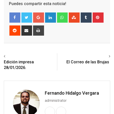
Puedes compartir esta noticia!
Google+
LinkedIn
Whatsapp
StumbleUpon
Tumblr
Pinter
Reddit
Share
Print
via
Email
Previous article
Next article
Edición impresa
El Correo de las Brujas
28/01/2026.
Fernando Hidalgo Vergara
administrator