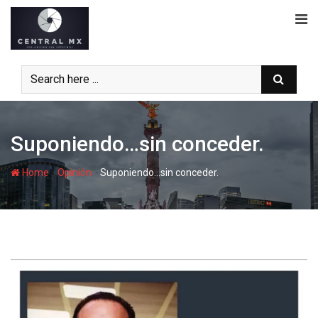
Skip
to
content
Suponiendo…sin conceder.
-
-
Home
Opinión
Suponiendo…sin conceder.