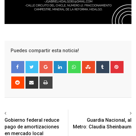
Puedes compartir esta noticia!
Google+
LinkedIn
Whatsapp
StumbleUpon
Tumblr
Pinter
Reddit
Share
Print
via
Email
Previous article
Next article
Gobierno federal reduce
Guardia Nacional, al
pago de amortizaciones
Metro: Claudia Sheinbaum
en mercado local