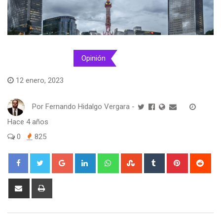
Internacional
Opinión
12 enero, 2023
Por
Fernando Hidalgo Vergara
-
Hace 4 años
0
825
Google+
LinkedIn
Whatsapp
StumbleUpon
Tumblr
Pinterest
Red
Share
Print
via
Email