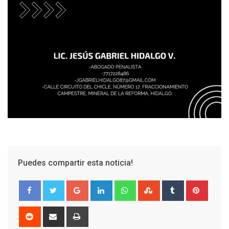
Puedes compartir esta noticia!
Google+
LinkedIn
Whatsapp
StumbleUpon
Tumblr
Pinter
Reddit
Share
Print
via