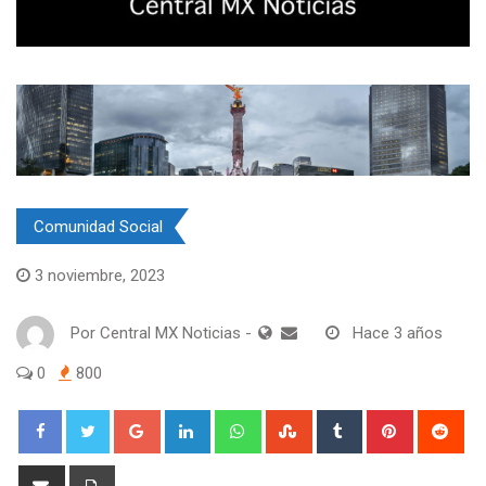
Comunidad Social
Salud
3 noviembre, 2023
Por
Central MX Noticias
-
Hace 3 años
0
800
Google+
LinkedIn
Whatsapp
StumbleUpon
Tumblr
Pinterest
Red
Share
Print