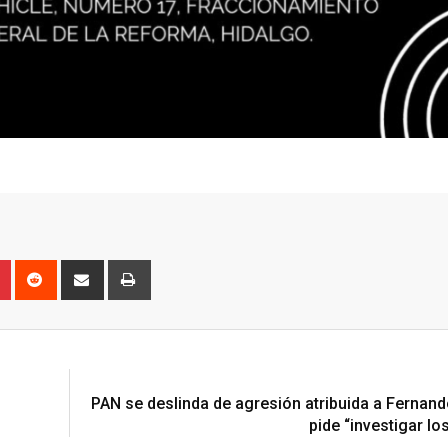
n
r
Pinterest
Reddit
Share
Print
via
Email
N
PAN se deslinda de agresión atribuida a Fernand
pide “investigar lo