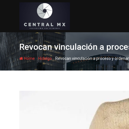
Skip
to
content
Revocan vinculación a proce
-
-
Home
Hidalgo
Revocan vinculación a proceso y ordenan