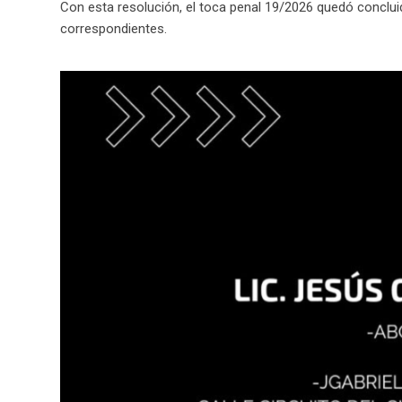
Con esta resolución, el toca penal 19/2026 quedó concluid
correspondientes.