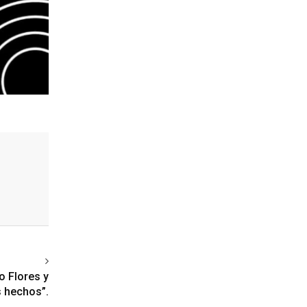
ext article
o Flores y
s hechos”.