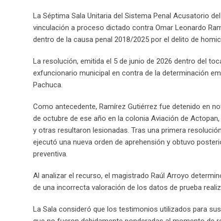
La Séptima Sala Unitaria del Sistema Penal Acusatorio del 
vinculación a proceso dictado contra Omar Leonardo Ramír
dentro de la causa penal 2018/2025 por el delito de homici
La resolución, emitida el 5 de junio de 2026 dentro del to
exfuncionario municipal en contra de la determinación emiti
Pachuca.
Como antecedente, Ramírez Gutiérrez fue detenido en nov
de octubre de ese año en la colonia Aviación de Actopan,
y otras resultaron lesionadas. Tras una primera resolución
ejecutó una nueva orden de aprehensión y obtuvo posteri
preventiva.
Al analizar el recurso, el magistrado Raúl Arroyo determi
de una incorrecta valoración de los datos de prueba realiz
La Sala consideró que los testimonios utilizados para sus
que no fueron debidamente ponderadas al momento de resol