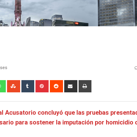
eses
edIn
Whatsapp
StumbleUpon
Tumblr
Pinterest
Reddit
Share
Print
via
Email
al Acusatorio concluyó que las pruebas presenta
sario para sostener la imputación por homicidio 