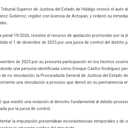
Tribunal Superior de Justicia del Estado de Hidalgo revocó el auto d
ez Gutiérrez, regidor con licencia de Actopan, y ordenó su inmediat
dio.
ca penal 19/2026, resolvió el recurso de apelación promovido por la 
da el 1 de diciembre de 2025 por una jueza de control del distrito ju
iembre de 2025 por su presunta participación en los hechos ocurrid
 donde una persona identificada como Enrique Castro Rodríguez perd
 de no vinculación, la Procuraduría General de Justicia del Estado d
ormente una vinculación a proceso que derivó en su permanencia en
nó que existió una violación al derecho fundamental al debido proces
ada por la jueza de control.
tentar la imputación presentaban inconsistencias temporales y de cr
ver la situación jurídica del imputado.