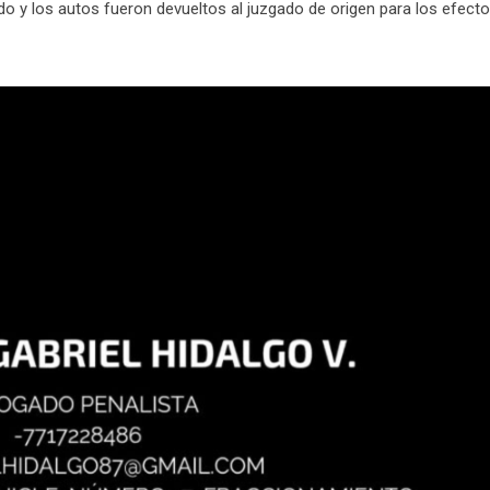
o y los autos fueron devueltos al juzgado de origen para los efecto