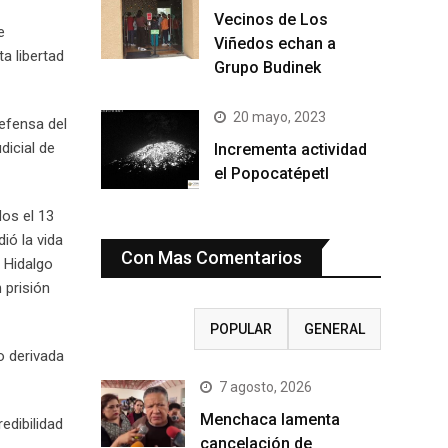
Vecinos de Los
e
Viñedos echan a
a libertad
Grupo Budinek
20 mayo, 2023
defensa del
dicial de
Incrementa actividad
el Popocatépetl
os el 13
ió la vida
Con Mas Comentarios
e Hidalgo
 prisión
RECIENTE
POPULAR
GENERAL
o derivada
7 agosto, 2026
Menchaca lamenta
edibilidad
cancelación de