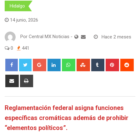
Hidalgo
14 junio, 2026
Por
Central MX Noticias
-
Hace 2 meses
0
441
Google+
LinkedIn
Whatsapp
StumbleUpon
Tumblr
Pinterest
Red
Share
Print
via
Email
Reglamentación federal asigna funciones
específicas cromáticas además de prohibir
“elementos políticos”.