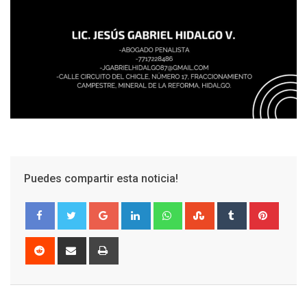
Puedes compartir esta noticia!
Google+
LinkedIn
Whatsapp
StumbleUpon
Tumblr
Pinter
Reddit
Share
Print
via
Email