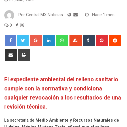
Por
Central MX Noticias
-
Hace 1 mes
0
98
Google+
LinkedIn
Whatsapp
StumbleUpon
Tumblr
Pinterest
Red
Share
Print
via
Email
El expediente ambiental del relleno sanitario
cumple con la normativa y condiciona
cualquier revocación a los resultados de una
revisión técnica.
La secretaria de
Medio Ambiente y Recursos Naturales de
Hidalgo, Mónica Mixtega Trejo, afirmó que el relleno