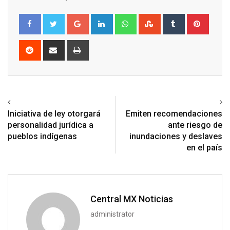
Google+
LinkedIn
Whatsapp
StumbleUpon
Tumblr
Pinter
Reddit
Share
Print
via
Email
Previous article
Next article
Iniciativa de ley otorgará
Emiten recomendaciones
personalidad jurídica a
ante riesgo de
pueblos indígenas
inundaciones y deslaves
en el país
Central MX Noticias
administrator