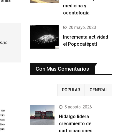
nomía
medicina y
odontología
20 mayo, 2023
Incrementa actividad
amos
el Popocatépetl
Con Mas Comentarios
RECIENTE
POPULAR
GENERAL
5 agosto, 2026
Hidalgo lidera
crecimiento de
participaciones