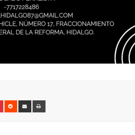
n
r
Pinterest
Reddit
Share
Print
via
Email