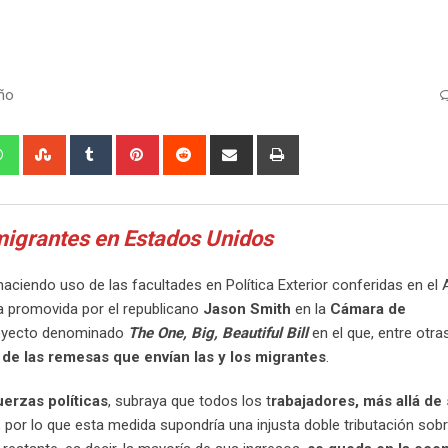
ño
edIn
Whatsapp
StumbleUpon
Tumblr
Pinterest
Reddit
Share
Print
via
Email
migrantes en Estados Unidos
 haciendo uso de las facultades en Política Exterior conferidas en el 
va promovida por el republicano
Jason Smith
en la
Cámara de
proyecto denominado
The One, Big, Beautiful Bill
en el que, entre otr
de las remesas que envían las y los migrantes
.
uerzas políticas
, subraya que todos los t
rabajadores, más allá de
, por lo que esta medida supondría una injusta doble tributación so