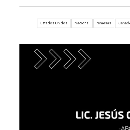
Tags:
Estados Unidos
Nacional
remesas
Senado