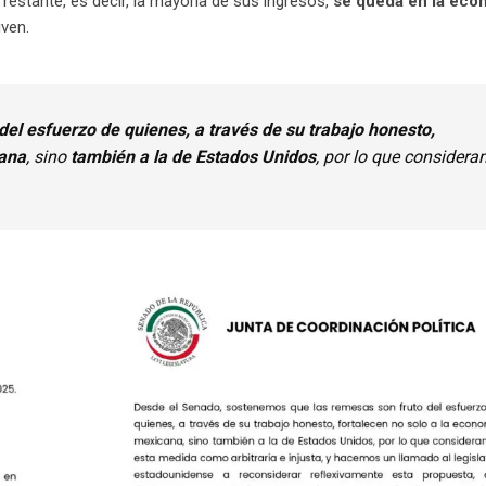
%
restante, es decir, la mayoría de sus ingresos,
se queda en la eco
iven.
del esfuerzo de quienes, a través de su trabajo honesto,
cana
, sino
también a la de Estados Unidos
, por lo que consider