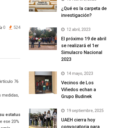
¿Qué es la carpeta de
investigación?
0
524
12 abril, 2023
El próximo 19 de abril
se realizará el 1er
Simulacro Nacional
2023
14 mayo, 2023
Artículo 76
Vecinos de Los
Viñedos echan a
as medidas,
Grupo Budinek
19 septiembre, 2025
 su estatus
UAEH cierra hoy
bre ese 20%
convocatoria para