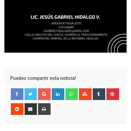
Puedes compartir esta noticia!
Google+
LinkedIn
Whatsapp
StumbleUpon
Tumblr
Pinter
Reddit
Share
Print
via
Email