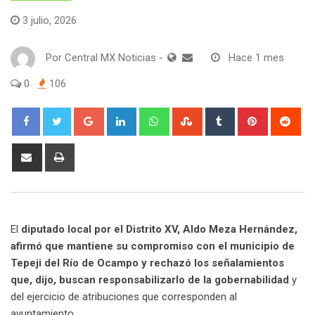
3 julio, 2026
Por
Central MX Noticias
-
Hace 1 mes
0
106
Google+
LinkedIn
Whatsapp
StumbleUpon
Tumblr
Pinterest
Red
Share
Print
via
Email
El
diputado local por el Distrito XV, Aldo Meza Hernández,
afirmó que mantiene su compromiso con el municipio de
Tepeji del Río de Ocampo y rechazó los señalamientos
que, dijo, buscan responsabilizarlo de la gobernabilidad
y
del ejercicio de atribuciones que corresponden al
ayuntamiento.