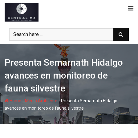
Skip
to
content
Presenta Semarnath Hidalgo
avances en monitoreo de
fauna silvestre
-
-
Home
Medio Ambiente
Presenta Semarnath Hidalgo
avances en monitoreo de fauna silvestre