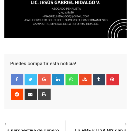
Puedes compartir esta noticia!
Google+
LinkedIn
Whatsapp
StumbleUpon
Tumblr
Pinter
Reddit
Share
Print
via
Email
La perspectiva de género
La FMF y LIGA MX dan a