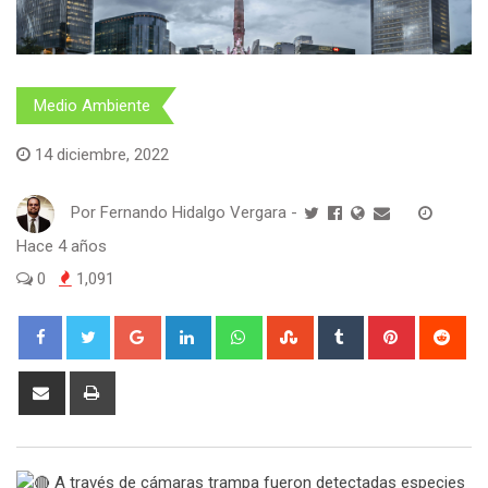
Medio Ambiente
14 diciembre, 2022
Por
Fernando Hidalgo Vergara
-
Hace 4 años
0
1,091
Google+
LinkedIn
Whatsapp
StumbleUpon
Tumblr
Pinterest
Red
Share
Print
via
Email
A través de cámaras trampa fueron detectadas especies