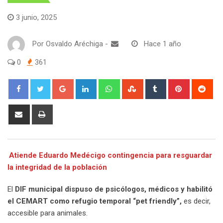
3 junio, 2025
Por
Osvaldo Aréchiga
-
Hace 1 año
0
361
Google+
LinkedIn
Whatsapp
StumbleUpon
Tumblr
Pinterest
Red
Share
Print
via
Email
Atiende Eduardo Medécigo contingencia para resguardar
la integridad de la población
El
DIF municipal dispuso de psicólogos, médicos y habilitó
el CEMART como refugio temporal “pet friendly”,
es decir,
accesible para animales.