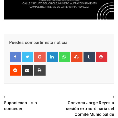
Puedes compartir esta noticia!
Google+
LinkedIn
Whatsapp
StumbleUpon
Tumblr
Pinter
Reddit
Share
Print
via
Email
Previous article
Next article
Suponiendo… sin
Convoca Jorge Reyes a
conceder
sesión extraordinaria del
Comité Municipal de