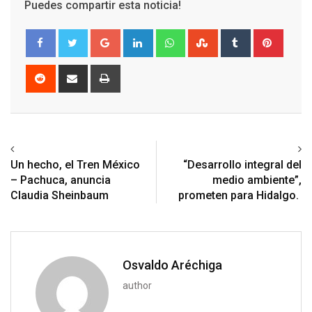
Puedes compartir esta noticia!
Google+
LinkedIn
Whatsapp
StumbleUpon
Tumblr
Pinter
Reddit
Share
Print
via
Email
Previous article
Next article
Un hecho, el Tren México
“Desarrollo integral del
– Pachuca, anuncia
medio ambiente”,
Claudia Sheinbaum
prometen para Hidalgo.
Osvaldo Aréchiga
author