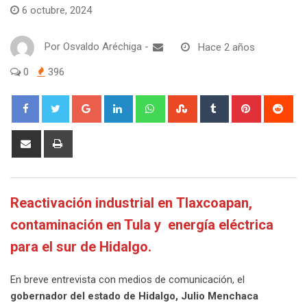
6 octubre, 2024
Por
Osvaldo Aréchiga
-
Hace 2 años
0
396
Google+
LinkedIn
Whatsapp
StumbleUpon
Tumblr
Pinterest
Red
Share
Print
via
Email
Reactivación industrial en Tlaxcoapan,
contaminación en Tula y energía eléctrica
para el sur de Hidalgo.
En breve entrevista con medios de comunicación, el
gobernador del estado de Hidalgo, Julio Menchaca