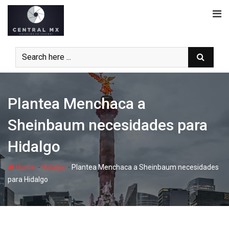
Skip
to
content
Plantea Menchaca a
Sheinbaum necesidades para
Hidalgo
-
-
Home
Hidalgo
Plantea Menchaca a Sheinbaum necesidades
para Hidalgo