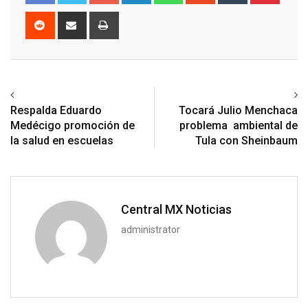
Reddit
Share
Print
via
Email
Previous article
Next article
Respalda Eduardo
Tocará Julio Menchaca
Medécigo promoción de
problema ambiental de
la salud en escuelas
Tula con Sheinbaum
Central MX Noticias
administrator