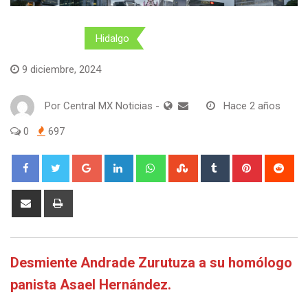
Finanzas
Hidalgo
9 diciembre, 2024
Por
Central MX Noticias
-
Hace 2 años
0
697
Google+
LinkedIn
Whatsapp
StumbleUpon
Tumblr
Pinterest
Red
Share
Print
via
Email
Desmiente Andrade Zurutuza a su homólogo
panista Asael Hernández.