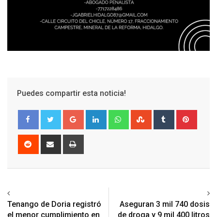
Puedes compartir esta noticia!
Google+
LinkedIn
Whatsapp
StumbleUpon
Tumblr
Pinter
Reddit
Share
Print
via
Email
Previous article
Next article
Tenango de Doria registró
Aseguran 3 mil 740 dosis
el menor cumplimiento en
de droga y 9 mil 400 litros