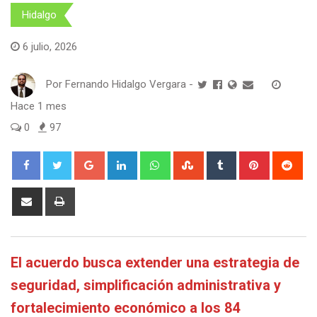
Hidalgo
6 julio, 2026
Por
Fernando Hidalgo Vergara
-
Hace 1 mes
0
97
Google+
LinkedIn
Whatsapp
StumbleUpon
Tumblr
Pinterest
Red
Share
Print
via
Email
El acuerdo busca extender una estrategia de
seguridad, simplificación administrativa y
fortalecimiento económico a los 84