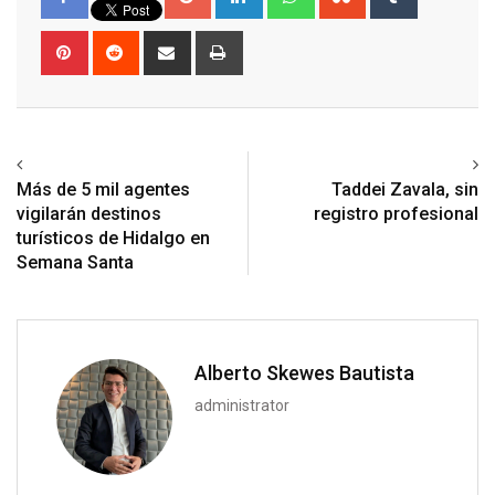
Pinterest
Reddit
Share
Print
via
Email
Previous article
Next article
Más de 5 mil agentes
Taddei Zavala, sin
vigilarán destinos
registro profesional
turísticos de Hidalgo en
Semana Santa
Alberto Skewes Bautista
administrator