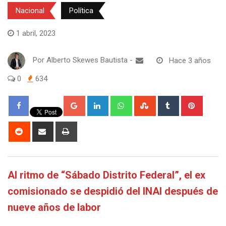
Nacional
Política
1 abril, 2023
Por
Alberto Skewes Bautista
-
Hace 3 años
0
634
Google+
LinkedIn
Whatsapp
StumbleUpon
Tumblr
Pintere
Reddit
Share
Print
via
Email
Al ritmo de “Sábado Distrito Federal”, el ex
comisionado se despidió del INAI después de
nueve años de labor