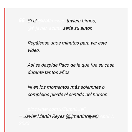
Si el
@INAImexico
tuviera himno,
@f_javier_acuna
sería su autor.
Regálense unos minutos para ver este
video.
Así se despide Paco de la que fue su casa
durante tantos años.
Ni en los momentos más solemnes o
complejos pierde el sentido del humor.
pic.twitter.com/uZurbnLJeF
— Javier Martín Reyes (@jmartinreyes)
April 1,
2023