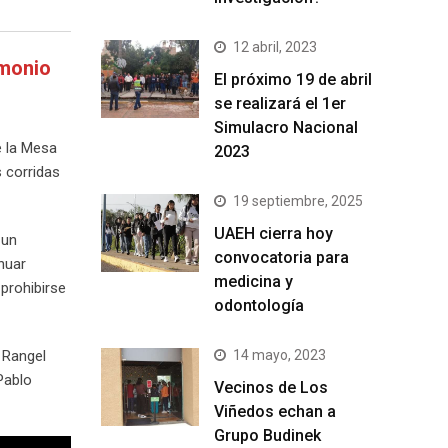
12 abril, 2023
imonio
El próximo 19 de abril
se realizará el 1er
Simulacro Nacional
e la Mesa
2023
s corridas
19 septiembre, 2025
UAEH cierra hoy
 un
convocatoria para
nuar
medicina y
 prohibirse
odontología
14 mayo, 2023
 Rangel
Pablo
Vecinos de Los
Viñedos echan a
Grupo Budinek