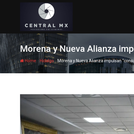
Skip
to
content
Morena y Nueva Alianza impu
-
-
Home
Hidalgo
Morena y Nueva Alianza impulsan “consul