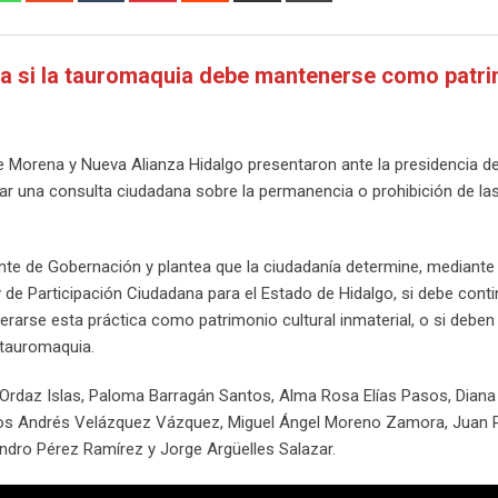
Email
ina si la tauromaquia debe mantenerse como patr
e Morena y Nueva Alianza Hidalgo presentaron ante la presidencia d
izar una consulta ciudadana sobre la permanencia o prohibición de la
te de Gobernación y plantea que la ciudadanía determine, mediante
de Participación Ciudadana para el Estado de Hidalgo, si debe conti
erarse esta práctica como patrimonio cultural inmaterial, o si deben
 tauromaquia.
s Ordaz Islas, Paloma Barragán Santos, Alma Rosa Elías Pasos, Diana
ados Andrés Velázquez Vázquez, Miguel Ángel Moreno Zamora, Juan 
ndro Pérez Ramírez y Jorge Argüelles Salazar.