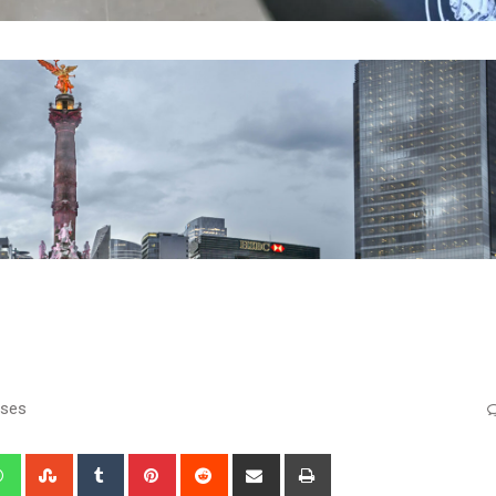
eses
edIn
Whatsapp
StumbleUpon
Tumblr
Pinterest
Reddit
Share
Print
via