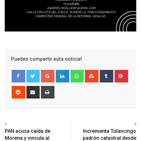
Puedes compartir esta noticia!
Google+
LinkedIn
Whatsapp
StumbleUpon
Tumblr
Pinter
Reddit
Share
Print
via
Email
Previous article
Next article
PAN acusa caída de
Incrementa Tulancingo
Morena y vincula al
padrón catastral desde