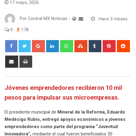
17 mayo, 2026
Por
Central MX Noticias
-
Hace 3 meses
0
178
Google+
LinkedIn
Whatsapp
StumbleUpon
Tumblr
Pinterest
Red
Share
Print
via
Email
Jóvenes emprendedores recibieron 10 mil
pesos para impulsar sus microempresas.
El presidente municipal de
Mineral de la Reforma, Eduardo
Medécigo Rubio, entregó apoyos económicos a jóvenes
emprendedores como parte del programa “Juventud
Innovadora”,
mediante el cual fueron beneficiados 30