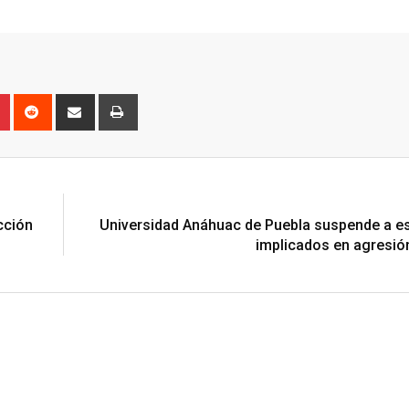
n
r
Pinterest
Reddit
Share
Print
via
Email
N
cción
Universidad Anáhuac de Puebla suspende a e
implicados en agresió