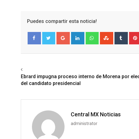
Puedes compartir esta noticia!
Google+
LinkedIn
Whatsapp
StumbleUpo
Tumbl
Facebook
Twitter
Previous article
Ebrard impugna proceso interno de Morena por ele
del candidato presidencial
Central MX Noticias
administrator