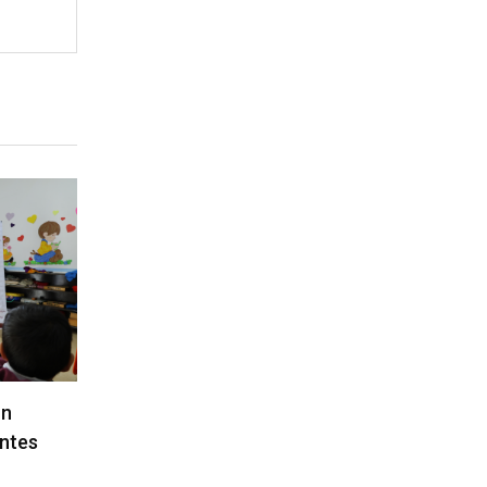
ón
antes