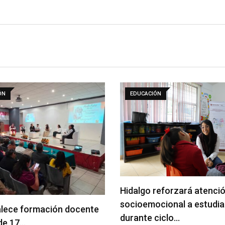
ÓN
EDUCACIÓN
Hidalgo reforzará atenci
socioemocional a estudi
alece formación docente
durante ciclo…
de 17…