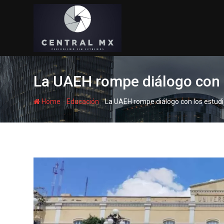
Skip
to
content
La UAEH rompe diálogo con l
-
-
Home
Educación
La UAEH rompe diálogo con los estudi