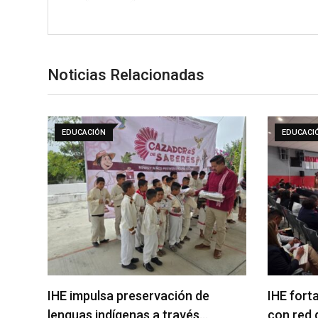
Noticias Relacionadas
EDUCACIÓN
EDUCACI
IHE impulsa preservación de
IHE fort
lenguas indígenas a través…
con red 