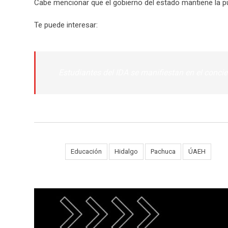
Cabe mencionar que el gobierno del estado mantiene la pue
Te puede interesar:
Estudiantes del IDA se manifiestan en el conci
Tags:
Educación
Hidalgo
Pachuca
ÚAEH