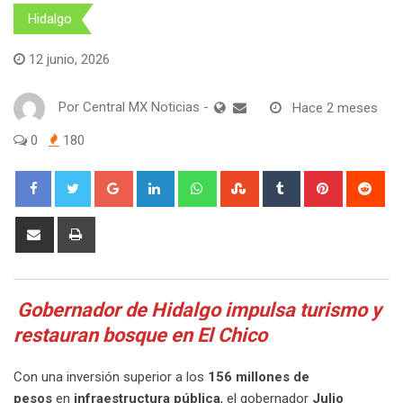
Hidalgo
12 junio, 2026
Por
Central MX Noticias
-
Hace 2 meses
0
180
Google+
LinkedIn
Whatsapp
StumbleUpon
Tumblr
Pinterest
Red
Share
Print
via
Email
Gobernador de Hidalgo impulsa turismo y
restauran bosque en El Chico
Con una inversión superior a los
156 millones de
pesos
en
infraestructura pública
, el gobernador
Julio