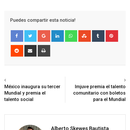
Puedes compartir esta noticia!
Google+
LinkedIn
Whatsapp
StumbleUpon
Tumblr
Pinter
Reddit
Share
Print
via
Email
Previous article
Next article
México inaugura su tercer
Imjuve premia el talento
Mundial y premia el
comunitario con boletos
talento social
para el Mundial
Alberto Skewes Bautista