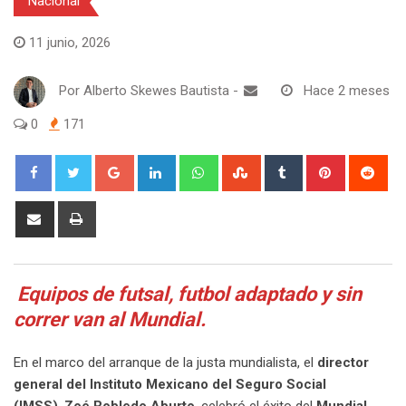
Nacional
11 junio, 2026
Por
Alberto Skewes Bautista
-
Hace 2 meses
0
171
Google+
LinkedIn
Whatsapp
StumbleUpon
Tumblr
Pinterest
Red
Share
Print
via
Email
Equipos de futsal, futbol adaptado y sin
correr van al Mundial.
En el marco del arranque de la justa mundialista, el
director
general del Instituto Mexicano del Seguro Social
(IMSS)
,
Zoé Robledo Aburto
, celebró el éxito del
Mundial