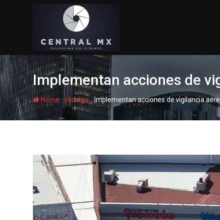
Skip
to
content
Implementan acciones de vig
-
-
Home
Hidalgo
Implementan acciones de vigilancia aére