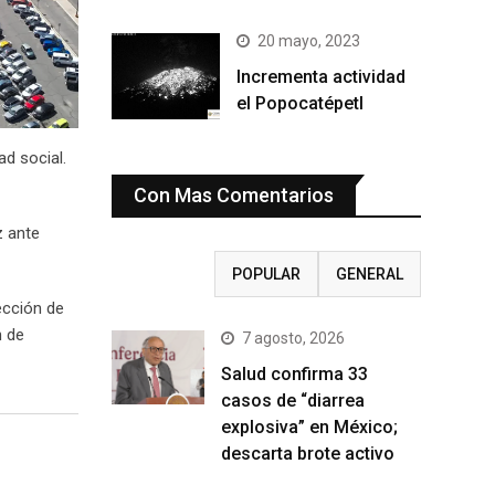
20 mayo, 2023
Incrementa actividad
el Popocatépetl
ad social.
Con Mas Comentarios
z ante
RECIENTE
POPULAR
GENERAL
ección de
n de
7 agosto, 2026
Salud confirma 33
casos de “diarrea
explosiva” en México;
descarta brote activo