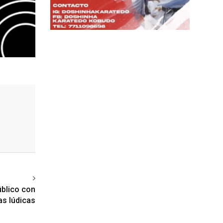
ext article
úblico con
as lúdicas