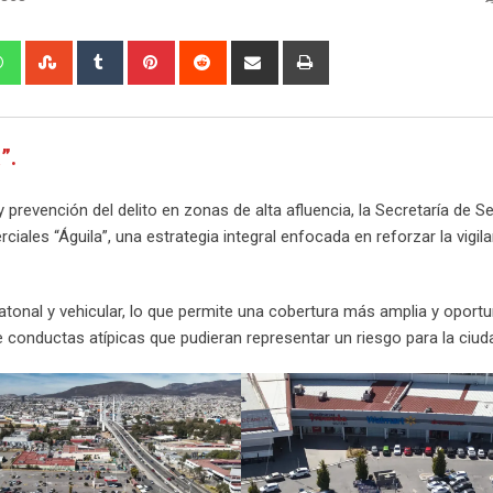
edIn
Whatsapp
StumbleUpon
Tumblr
Pinterest
Reddit
Share
Print
via
Email
”.
 prevención del delito en zonas de alta afluencia, la Secretaría de S
ales “Águila”, una estrategia integral enfocada en reforzar la vigila
eatonal y vehicular, lo que permite una cobertura más amplia y oportu
 conductas atípicas que pudieran representar un riesgo para la ciud