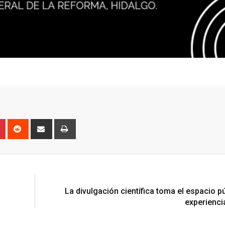
n
r
Pinterest
Reddit
Share
Print
via
Email
N
La divulgación científica toma el espacio p
experienci