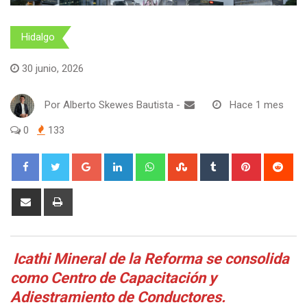
Hidalgo
30 junio, 2026
Por
Alberto Skewes Bautista
-
Hace 1 mes
0
133
Google+
LinkedIn
Whatsapp
StumbleUpon
Tumblr
Pinterest
Red
Share
Print
via
Email
Icathi Mineral de la Reforma se consolida
como Centro de Capacitación y
Adiestramiento de Conductores.