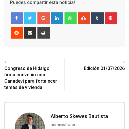
Puedes compartir esta noticia!
Google+
LinkedIn
Whatsapp
StumbleUpon
Tumblr
Pinter
Reddit
Share
Print
via
Email
Previous article
Next article
Congreso de Hidalgo
Edición 01/07/2026
firma convenio con
Canadevi para fortalecer
temas de vivienda
Alberto Skewes Bautista
administrator