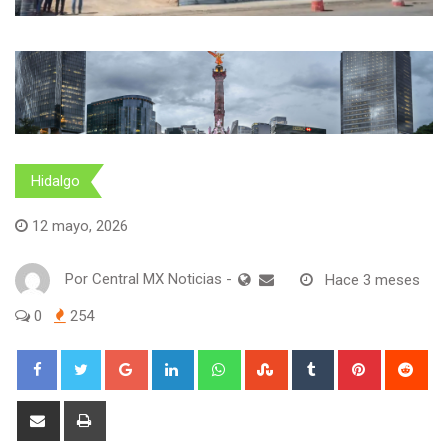
Hidalgo
12 mayo, 2026
Por
Central MX Noticias
-
Hace 3 meses
0
254
Google+
LinkedIn
Whatsapp
StumbleUpon
Tumblr
Pinterest
Red
Share
Print
via