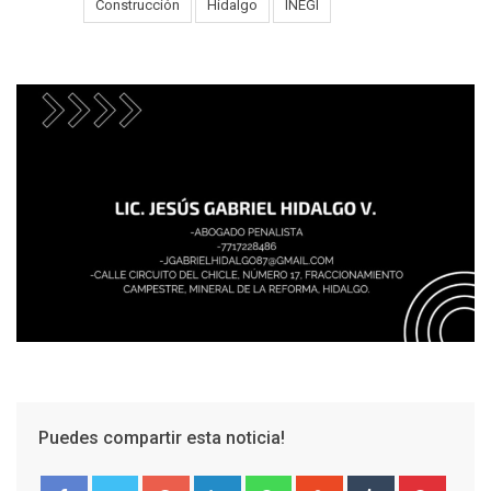
Tags:
Construcción
Hidalgo
INEGI
Puedes compartir esta noticia!
Google+
LinkedIn
Whatsapp
StumbleUpon
Tumblr
Pinter