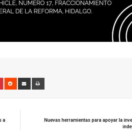
n
r
Pinterest
Reddit
Share
Print
via
Email
N
s a
Nuevas herramientas para apoyar la inv
inde