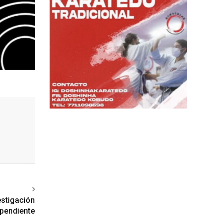
ext article
estigación
pendiente