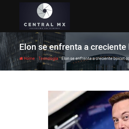
Skip
to
content
Elon se enfrenta a creciente
-
-
Home
Tecnología
Elon se enfrenta a creciente boicot c