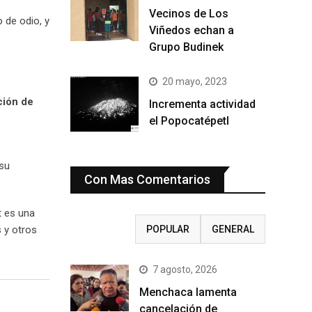
Vecinos de Los
 de odio, y
Viñedos echan a
Grupo Budinek
20 mayo, 2023
ión de
Incrementa actividad
el Popocatépetl
 su
Con Mas Comentarios
t es una
RECIENTE
POPULAR
GENERAL
s y otros
7 agosto, 2026
Menchaca lamenta
cancelación de