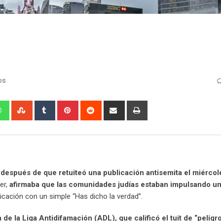
os
edIn
Whatsapp
StumbleUpon
Tumblr
Pinterest
Reddit
Share
Print
via
Email
después de que retuiteó una publicación antisemita el miércol
er,
afirmaba que las comunidades judías estaban impulsando un
icación con un simple “Has dicho la verdad”.
e la Liga Antidifamación (ADL), que calificó el tuit de “peligr