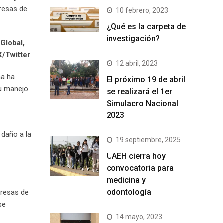
presas de
10 febrero, 2023
¿Qué es la carpeta de
investigación?
Global,
X/Twitter
.
12 abril, 2023
ma ha
El próximo 19 de abril
su manejo
se realizará el 1er
Simulacro Nacional
2023
 daño a la
19 septiembre, 2025
UAEH cierra hoy
convocatoria para
medicina y
odontología
presas de
se
14 mayo, 2023