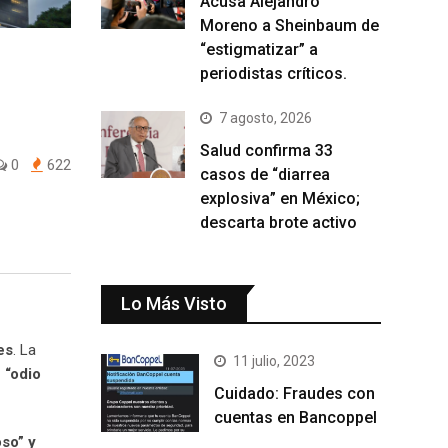
Acusa Alejandro
Moreno a Sheinbaum de
“estigmatizar” a
periodistas críticos.
7 agosto, 2026
Salud confirma 33
0
622
casos de “diarrea
explosiva” en México;
descarta brote activo
Lo Más Visto
es
. La
11 julio, 2023
 “odio
Cuidado: Fraudes con
cuentas en Bancoppel
oso” y