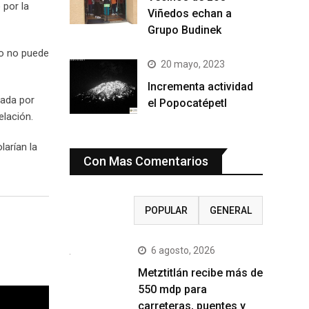
 por la
Viñedos echan a
Grupo Budinek
to no puede
20 mayo, 2023
Incrementa actividad
pada por
el Popocatépetl
elación.
larían la
Con Mas Comentarios
RECIENTE
POPULAR
GENERAL
6 agosto, 2026
Metztitlán recibe más de
550 mdp para
carreteras, puentes y