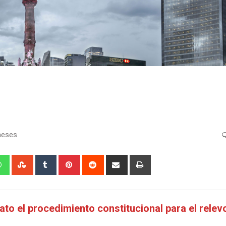
meses
edIn
Whatsapp
StumbleUpon
Tumblr
Pinterest
Reddit
Share
Print
via
Email
ato el procedimiento constitucional para el relevo