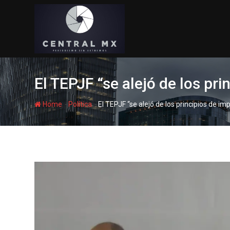
Skip
to
content
El TEPJF “se alejó de los pri
-
-
Home
Política
El TEPJF “se alejó de los principios de im