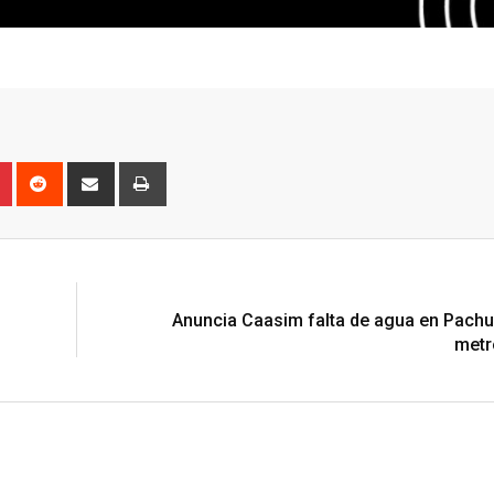
n
r
Pinterest
Reddit
Share
Print
via
Email
N
Anuncia Caasim falta de agua en Pachu
metr