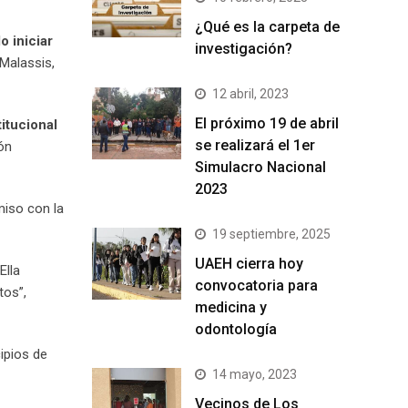
¿Qué es la carpeta de
o iniciar
investigación?
 Malassis,
12 abril, 2023
El próximo 19 de abril
itucional
se realizará el 1er
ón
Simulacro Nacional
2023
miso con la
19 septiembre, 2025
UAEH cierra hoy
Ella
convocatoria para
tos”,
medicina y
odontología
cipios de
14 mayo, 2023
Vecinos de Los