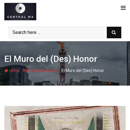
Skip
to
content
El Muro del (Des) Honor
-
-
Home
Muro del Deshonor
El Muro del (Des) Honor