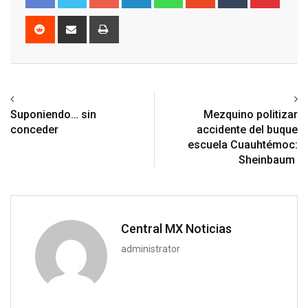
Reddit
Share
Print
via
Email
Previous article
Next article
Suponiendo… sin
Mezquino politizar
conceder
accidente del buque
escuela Cuauhtémoc:
Sheinbaum
Central MX Noticias
administrator