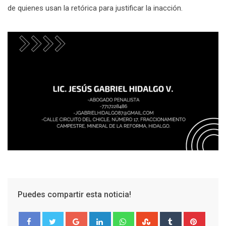
de quienes usan la retórica para justificar la inacción.
Puedes compartir esta noticia!
Google+
LinkedIn
Whatsapp
StumbleUpon
Tumblr
Pinter