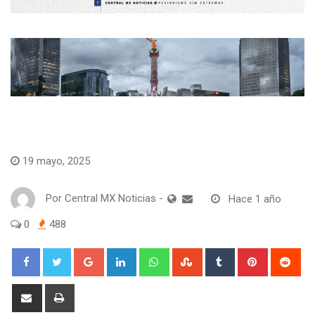
Muro del Deshonor
19 mayo, 2025
Por
Central MX Noticias
-
Hace 1 año
0
488
Google+
LinkedIn
Whatsapp
StumbleUpon
Tumblr
Pinterest
Red
Share
Print
via