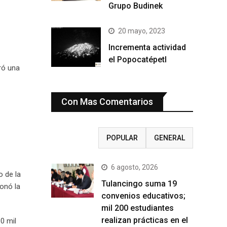
Grupo Budinek
20 mayo, 2023
Incrementa actividad
el Popocatépetl
ró una
Con Mas Comentarios
RECIENTE
POPULAR
GENERAL
6 agosto, 2026
o de la
Tulancingo suma 19
ionó la
convenios educativos;
mil 200 estudiantes
realizan prácticas en el
10 mil