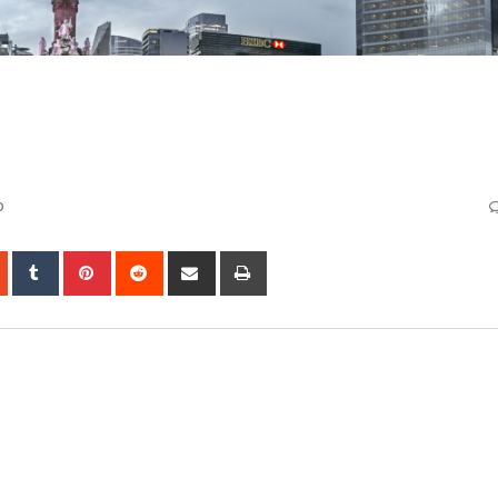
o
app
StumbleUpon
Tumblr
Pinterest
Reddit
Share
Print
via
Email