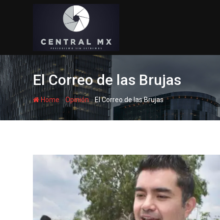
Skip
to
content
El Correo de las Brujas
-
-
Home
Opinión
El Correo de las Brujas