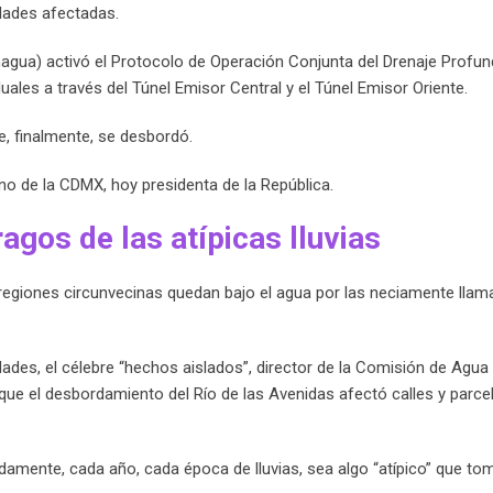
dades afectadas.
gua) activó el Protocolo de Operación Conjunta del Drenaje Profun
duales a través del Túnel Emisor Central y el Túnel Emisor Oriente.
e, finalmente, se desbordó.
rno de la CDMX, hoy presidenta de la República.
tragos de las atípicas lluvias
egiones circunvecinas quedan bajo el agua por las neciamente lla
idades, el célebre “hechos aislados”, director de la Comisión de Agua
ue el desbordamiento del Río de las Avenidas afectó calles y parcel
idamente, cada año, cada época de lluvias, sea algo “atípico” que to