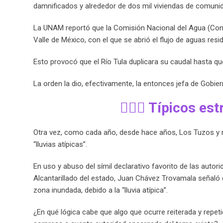
damnificados y alrededor de dos mil viviendas de comuni
La UNAM reportó que la Comisión Nacional del Agua (Cona
Valle de México, con el que se abrió el flujo de aguas resi
Esto provocó que el Río Tula duplicara su caudal hasta qu
La orden la dio, efectivamente, la entonces jefa de Gobie
🧙🏻‍♀️ Típicos es
Otra vez, como cada año, desde hace años, Los Tuzos y r
“lluvias atípicas”.
En uso y abuso del símil declarativo favorito de las autor
Alcantarillado del estado, Juan Chávez Trovamala señaló q
zona inundada, debido a la “lluvia atípica”.
¿En qué lógica cabe que algo que ocurre reiterada y repet