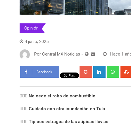
Opinión
4 junio, 2025
Por
Central MX Noticias
-
Hace 1 añ
Google+
LinkedIn
Whats
Facebook
🧙🏻‍♀️ No cede el robo de combustible
🧙🏻‍♀️ Cuidado con otra inundación en Tula
🧙🏻‍♀️ Típicos estragos de las atípicas lluvias