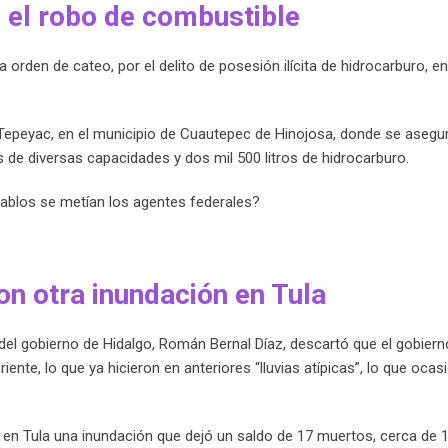
de el robo de combustible
 orden de cateo, por el delito de posesión ilícita de hidrocarburo, en
El Tepeyac, en el municipio de Cuautepec de Hinojosa, donde se asegu
de diversas capacidades y dos mil 500 litros de hidrocarburo.
iablos se metían los agentes federales?
 con otra inundación en Tula
 del gobierno de Hidalgo, Román Bernal Díaz, descartó que el gobiern
nte, lo que ya hicieron en anteriores “lluvias atípicas”, lo que ocas
 en Tula una inundación que dejó un saldo de 17 muertos, cerca de 