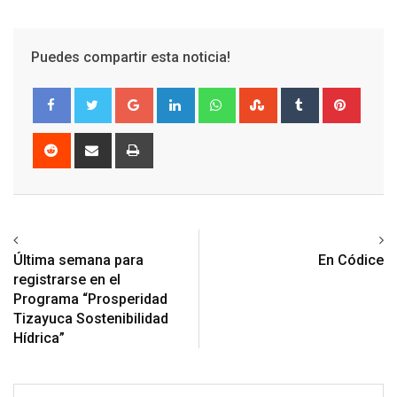
Puedes compartir esta noticia!
Google+
LinkedIn
Whatsapp
StumbleUpon
Tumblr
Pinter
Reddit
Share
Print
via
Email
Previous article
Next article
Última semana para
En Códice
registrarse en el
Programa “Prosperidad
Tizayuca Sostenibilidad
Hídrica”