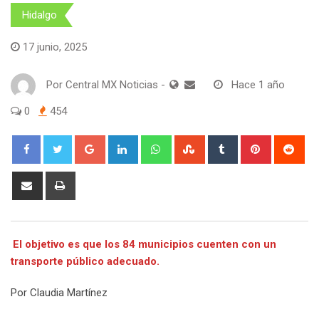
Hidalgo
17 junio, 2025
Por
Central MX Noticias
-
Hace 1 año
0
454
Google+
LinkedIn
Whatsapp
StumbleUpon
Tumblr
Pinterest
Red
Share
Print
via
Email
El objetivo es que los 84 municipios cuenten con un
transporte público adecuado.
Por Claudia Martínez