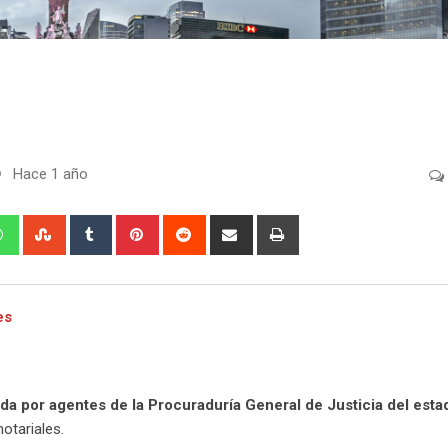
Hace 1 año
edIn
Whatsapp
StumbleUpon
Tumblr
Pinterest
Reddit
Share
Print
via
Email
es
ida por agentes de la Procuraduría General de Justicia del esta
otariales.