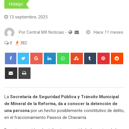
Hidalgo
13 septiembre, 2025
Por
Central MX Noticias
-
Hace 11 meses
0
382
Google+
LinkedIn
Whatsapp
StumbleUpon
Tumblr
Pinterest
Red
Share
Print
via
Email
La
Secretaría de Seguridad Pública y Tránsito Municipal
de Mineral de la Reforma, da a conocer la detención de
una persona
por un hecho posiblemente constitutivo de delito,
en el fraccionamiento Paseos de Chavarría.