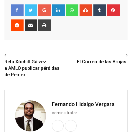
Google+
LinkedIn
Whatsapp
StumbleUpon
Tumblr
Pinter
Reddit
Share
Print
via
Email
Previous article
Next article
Reta Xóchitl Gálvez
El Correo de las Brujas
a AMLO publicar pérdidas
de Pemex
Fernando Hidalgo Vergara
administrator