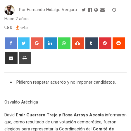
Por
Fernando Hidalgo Vergara
-
Hace 2 años
0
645
Google+
LinkedIn
Whatsapp
StumbleUpon
Tumblr
Pinterest
Red
Share
Print
via
Email
Pidieron respetar acuerdo y no imponer candidatos.
Osvaldo Aréchiga
David
Emir Guerrero Trejo y Rosa Arroyo Acosta
informaron
que, como resultado de una votación democrática, fueron
elegidos para representar la Coordinación del
Comité de