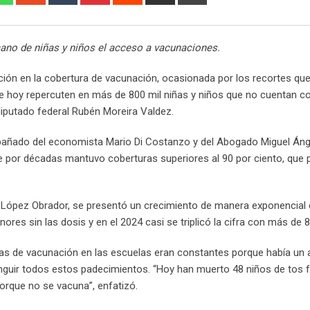
via
Email
ano de niñas y niños el acceso a vacunaciones.
ión en la cobertura de vacunación, ocasionada por los recortes qu
ue hoy repercuten en más de 800 mil niñas y niños que no cuentan c
iputado federal Rubén Moreira Valdez.
añado del economista Mario Di Costanzo y del Abogado Miguel Ánge
ue por décadas mantuvo coberturas superiores al 90 por ciento, que 
e López Obrador, se presentó un crecimiento de manera exponencial 
res sin las dosis y en el 2024 casi se triplicó la cifra con más de 8
añas de vacunación en las escuelas eran constantes porque había un
inguir todos estos padecimientos. “Hoy han muerto 48 niños de tos f
orque no se vacuna”, enfatizó.