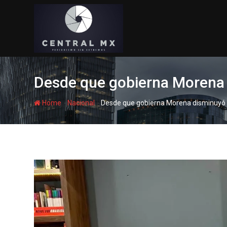
Skip
to
content
Desde que gobierna Morena 
-
-
Home
Nacional
Desde que gobierna Morena disminuyó 