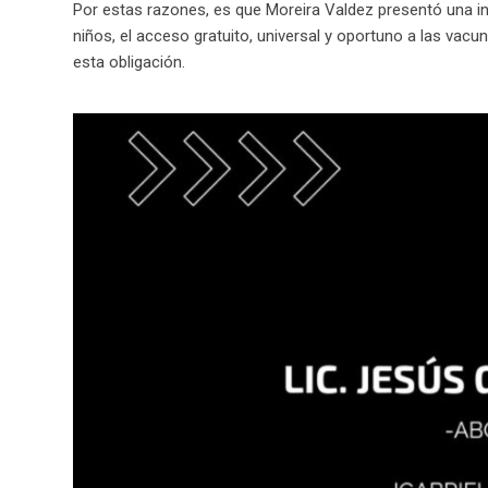
Por estas razones, es que Moreira Valdez presentó una in
niños, el acceso gratuito, universal y oportuno a las vacu
esta obligación.