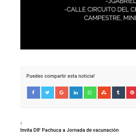
Puedes compartir esta noticia!
Google+
LinkedIn
Whatsapp
StumbleUpo
Tumbl
Facebook
Twitter
Previous article
Invita DIF Pachuca a Jornada de vacunación