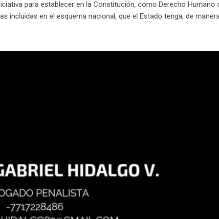
iciativa para establecer en la Constitución, como Derecho Humano 
nas incluidas en el esquema nacional, que el Estado tenga, de manera