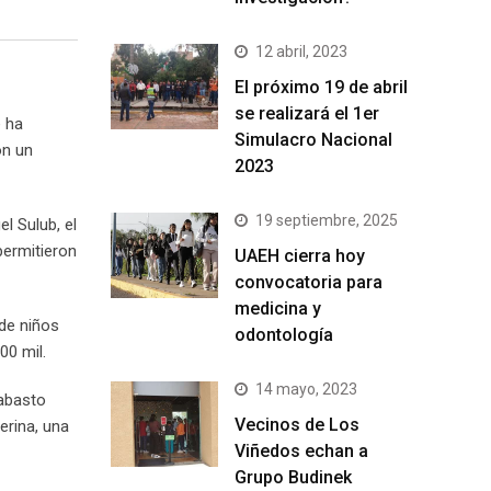
12 abril, 2023
El próximo 19 de abril
se realizará el 1er
e ha
Simulacro Nacional
on un
2023
19 septiembre, 2025
l Sulub, el
permitieron
UAEH cierra hoy
convocatoria para
medicina y
de niños
odontología
00 mil.
14 mayo, 2023
 abasto
Vecinos de Los
erina, una
Viñedos echan a
Grupo Budinek