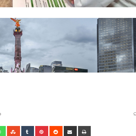
o
edIn
Whatsapp
StumbleUpon
Tumblr
Pinterest
Reddit
Share
Print