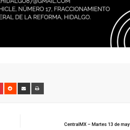
n
r
Pinterest
Reddit
Share
Print
via
Email
N
CentralMX – Martes 13 de may