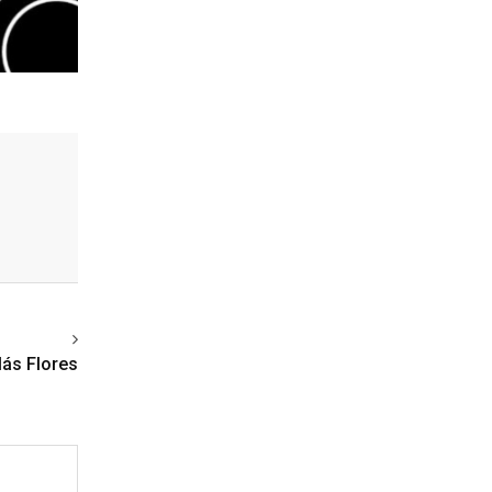
ext article
lás Flores