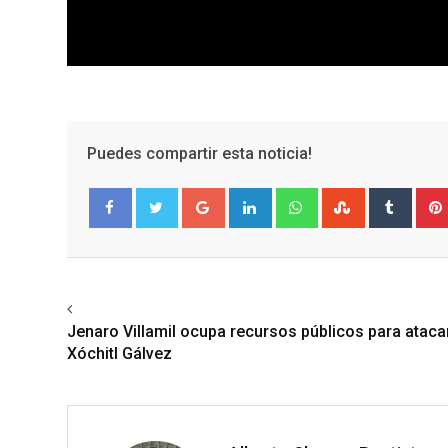
Puedes compartir esta noticia!
Google+
LinkedIn
Whatsapp
StumbleUpo
Tumbl
Facebook
Twitter
Previous article
Jenaro Villamil ocupa recursos públicos para ataca
Xóchitl Gálvez