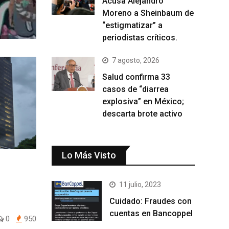
Acusa Alejandro
Moreno a Sheinbaum de
“estigmatizar” a
periodistas críticos.
7 agosto, 2026
Salud confirma 33
casos de “diarrea
explosiva” en México;
descarta brote activo
Lo Más Visto
11 julio, 2023
Cuidado: Fraudes con
cuentas en Bancoppel
0
950