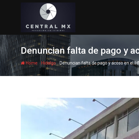
Skip
to
content
Denuncian falta de pago y a
-
-
Home
Hidalgo
Denuncian falta de pago y acoso en el I