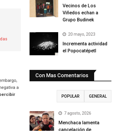
Vecinos de Los
Viñedos echan a
Grupo Budinek
20 mayo, 2023
adas
Incrementa actividad
el Popocatépetl
Con Mas Comentarios
 embargo,
 negativa a
percibir
RECIENTE
POPULAR
GENERAL
7 agosto, 2026
Menchaca lamenta
cancelación de