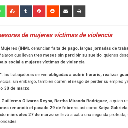
edIn
Whatsapp
StumbleUpon
Tumblr
Pinterest
Reddit
Share
Print
via
Email
asesoras de mujeres víctimas de violencia
s Mujeres
(
IHM
), denuncian
falta de pago, largas jornadas de traba
ñalaron que llevan
tres meses sin percibir su sueldo
, quienes de
bajo social a mujeres víctimas de violencia
.
”
, las trabajadoras se ven
obligadas a cubrir horario, realizar gua
vicios; sin embargo, también corren el riesgo de perder su empleo y
imo 30 de marzo
.
,
Guillermo Olivares Reyna
;
Bertha Miranda Rodríguez
, a quien 
iones renunció el pasado 29 de febrero
; así como
Katya Gabriela
sado
miércoles 27 de marzo
se llevó a cabo una segunda protesta, 
toridades.