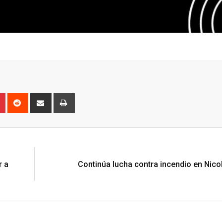
n
r
Pinterest
Reddit
Share
Print
via
Email
N
r a
Continúa lucha contra incendio en Nico