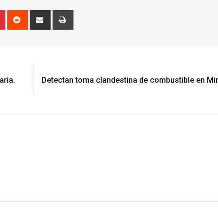
n
r
Pinterest
Reddit
Share
Print
via
Email
N
aria.
Detectan toma clandestina de combustible en Min