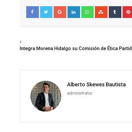
Google+
LinkedIn
Whatsapp
StumbleUpo
Tumbl
Facebook
Twitter
Previous article
Integra Morena Hidalgo su Comisión de Ética Partid
Alberto Skewes Bautista
administrator