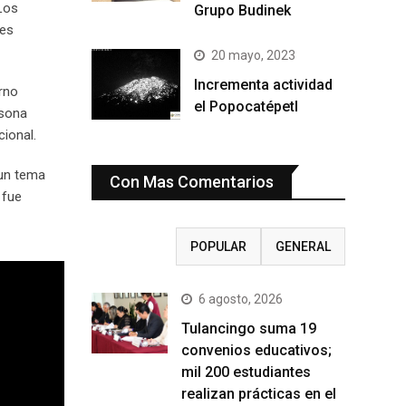
 Los
Grupo Budinek
res
20 mayo, 2023
Incrementa actividad
erno
el Popocatépetl
rsona
ional.
 un tema
Con Mas Comentarios
 fue
RECIENTE
POPULAR
GENERAL
6 agosto, 2026
Tulancingo suma 19
convenios educativos;
mil 200 estudiantes
realizan prácticas en el