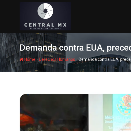
Skip
to
content
Demanda contra EUA, preced
-
-
Home
Derechos Humanos
Demanda contra EUA, preced