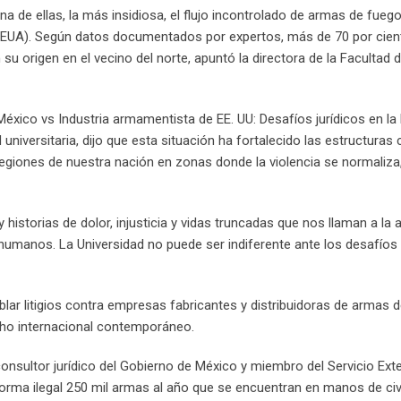
na de ellas, la más insidiosa, el flujo incontrolado de armas de fueg
 (EUA). Según datos documentados por expertos, más de 70 por cien
su origen en el vecino del norte, apuntó la directora de la Facultad
 México vs Industria armamentista de EE. UU: Desafíos jurídicos en la
d universitaria, dijo que esta situación ha fortalecido las estructuras 
 regiones de nuestra nación en zonas donde la violencia se normaliz
istorias de dolor, injusticia y vidas truncadas que nos llaman a la 
manos. La Universidad no puede ser indiferente ante los desafíos
blar litigios contra empresas fabricantes y distribuidoras de armas 
echo internacional contemporáneo.
consultor jurídico del Gobierno de México y miembro del Servicio Exte
orma ilegal 250 mil armas al año que se encuentran en manos de civi