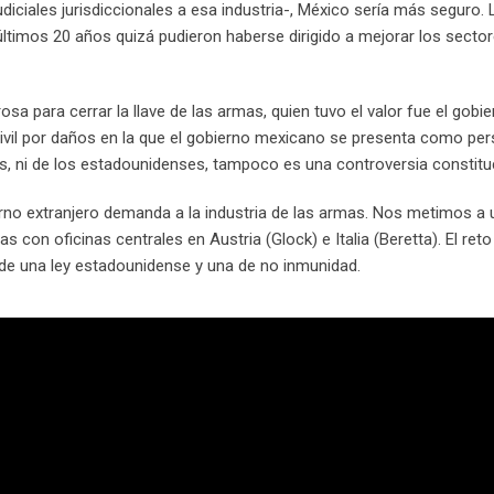
udiciales jurisdiccionales a esa industria-, México sería más seguro.
últimos 20 años quizá pudieron haberse dirigido a mejorar los secto
sa para cerrar la llave de las armas, quien tuvo el valor fue el gobi
 civil por daños en la que el gobierno mexicano se presenta como pe
s, ni de los estadounidenses, tampoco es una controversia constituc
erno extranjero demanda a la industria de las armas. Nos metimos a
 con oficinas centrales en Austria (Glock) e Italia (Beretta). El reto
ad de una ley estadounidense y una de no inmunidad.