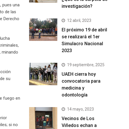
o, pues una
investigación?
to de las
 de Derecho
12 abril, 2023
El próximo 19 de abril
se realizará el 1er
 lucha
Simulacro Nacional
criminales,
2023
a, minando
19 septiembre, 2025
acción
UAEH cierra hoy
 de su
convocatoria para
medicina y
odontología
de fuego en
14 mayo, 2023
rior
Vecinos de Los
les; si no
Viñedos echan a