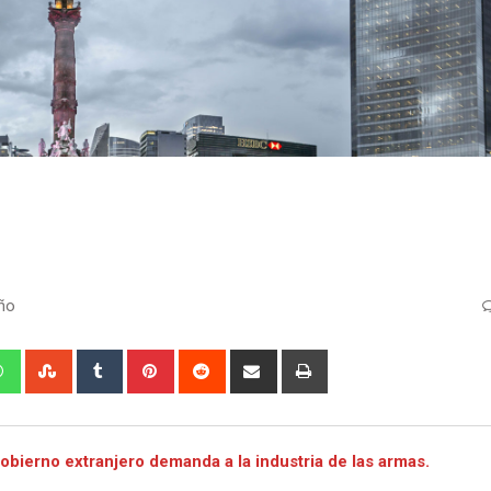
ño
edIn
Whatsapp
StumbleUpon
Tumblr
Pinterest
Reddit
Share
Print
via
Email
obierno extranjero demanda a la industria de las armas.