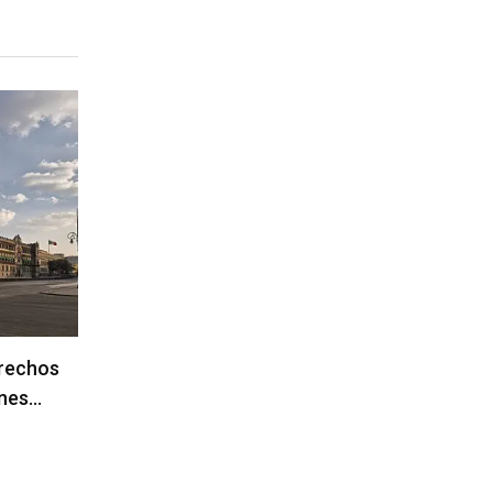
erechos
ones…