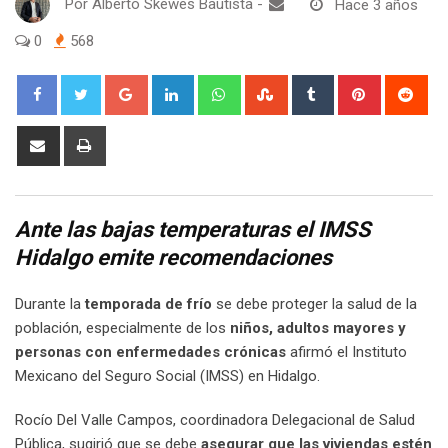
Por
Alberto Skewes Bautista
-
Hace 3 años
0
568
Google+
LinkedIn
Whatsapp
StumbleUpon
Tumblr
Pinterest
Red
Share
Print
via
Email
Ante las bajas temperaturas el IMSS
Hidalgo emite recomendaciones
Durante la
temporada de frío
se debe proteger la salud de la
población, especialmente de los
niños, adultos mayores y
personas con enfermedades crónicas
afirmó el Instituto
Mexicano del Seguro Social (IMSS) en Hidalgo.
Rocío Del Valle Campos, coordinadora Delegacional de Salud
Pública, sugirió que se debe
asegurar que las viviendas estén