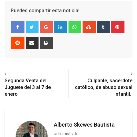
Puedes compartir esta noticia!
Google+
LinkedIn
Whatsapp
StumbleUpon
Tumblr
Pinter
Reddit
Share
Print
via
Email
Previous article
Next article
Segunda Venta del
Culpable, sacerdote
Juguete del 3 al 7 de
católico, de abuso sexual
enero
infantil.
Alberto Skewes Bautista
administrator