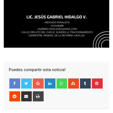
Puedes compartir esta noticia!
Google+
LinkedIn
Whatsapp
StumbleUpon
Tumblr
Pinter
Reddit
Share
Print
via
Email