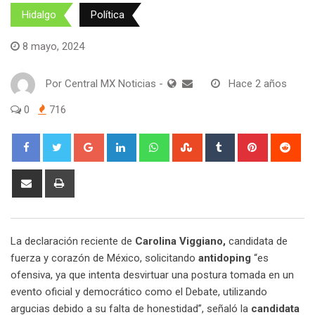
Hidalgo
Política
8 mayo, 2024
Por
Central MX Noticias
-
Hace 2 años
0
716
Google+
LinkedIn
Whatsapp
StumbleUpon
Tumblr
Pinterest
Red
Share
Print
via
Email
La declaración reciente de
Carolina Viggiano,
candidata de
fuerza y corazón de México, solicitando
antidoping
“es
ofensiva, ya que intenta desvirtuar una postura tomada en un
evento oficial y democrático como el Debate, utilizando
argucias debido a su falta de honestidad”, señaló la
candidata