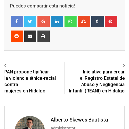
Puedes compartir esta noticia!
Google+
LinkedIn
Whatsapp
StumbleUpon
Tumblr
Pinter
Reddit
Share
Print
via
Email
Previous article
Next article
PAN propone tipificar
Iniciativa para crear
la violencia étnica-racial
el Registro Estatal de
contra
Abuso y Negligencia
mujeres en Hidalgo
Infantil (REANI) en Hidalgo
Alberto Skewes Bautista
administrator