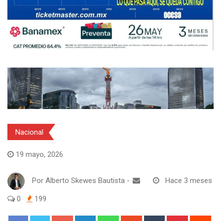
Nacional
19 mayo, 2026
Por
Alberto Skewes Bautista
-
Hace 3 meses
0
199
Google+
LinkedIn
Whatsapp
StumbleUpon
Tumblr
Pinterest
Red