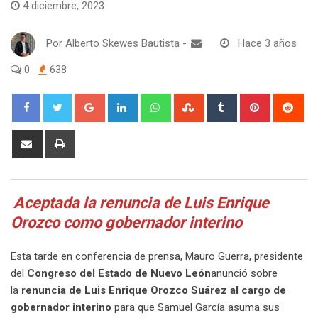
4 diciembre, 2023
Por
Alberto Skewes Bautista
-
Hace 3 años
0
638
Google+
LinkedIn
Whatsapp
StumbleUpon
Tumblr
Pinterest
Red
Share
Print
via
Email
Aceptada la renuncia de Luis Enrique
Orozco como gobernador interino
Esta tarde en conferencia de prensa, Mauro Guerra, presidente
del
Congreso del Estado de Nuevo León
anunció sobre
la
renuncia de Luis Enrique Orozco Suárez al cargo de
gobernador interino
para que Samuel García asuma sus