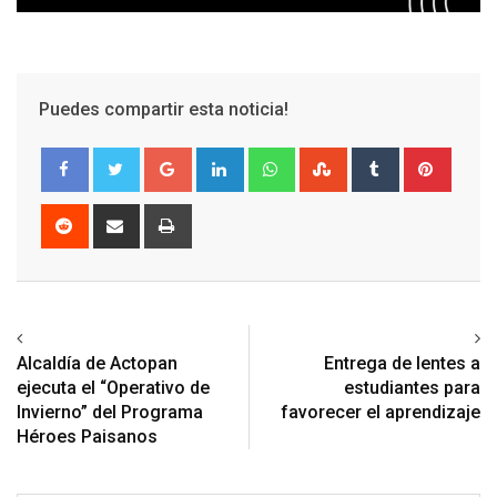
Puedes compartir esta noticia!
Google+
LinkedIn
Whatsapp
StumbleUpon
Tumblr
Pinter
Reddit
Share
Print
via
Email
Previous article
Next article
Alcaldía de Actopan
Entrega de lentes a
ejecuta el “Operativo de
estudiantes para
Invierno” del Programa
favorecer el aprendizaje
Héroes Paisanos