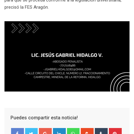
para que se proceda conforme a la legislación universitaria,
precisó la FES Aragón.
Puedes compartir esta noticia!
Google+
LinkedIn
Whatsapp
StumbleUpon
Tumblr
Pinter