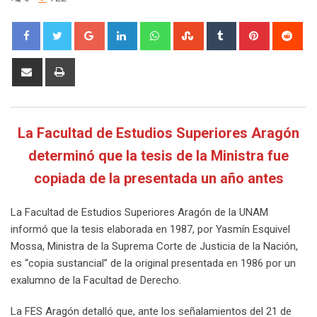
Google+
LinkedIn
Whatsapp
StumbleUpon
Tumblr
Pinterest
Red
Share
Print
via
Email
La Facultad de Estudios Superiores Aragón
determinó que la tesis de la Ministra fue
copiada de la presentada un año antes
La Facultad de Estudios Superiores Aragón de la UNAM
informó que la tesis elaborada en 1987, por Yasmín Esquivel
Mossa, Ministra de la Suprema Corte de Justicia de la Nación,
es “copia sustancial” de la original presentada en 1986 por un
exalumno de la Facultad de Derecho.
La FES Aragón detalló que, ante los señalamientos del 21 de