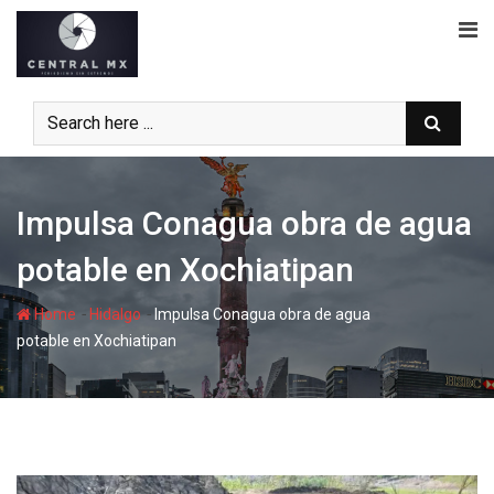
Skip
to
content
Impulsa Conagua obra de agua
potable en Xochiatipan
-
-
Home
Hidalgo
Impulsa Conagua obra de agua
potable en Xochiatipan