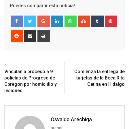
Puedes compartir esta noticia!
Google+
LinkedIn
Whatsapp
StumbleUpon
Tumblr
Pinter
Reddit
Share
Print
via
Email
Previous article
Next article
Vinculan a proceso a 9
Comienza la entrega de
policías de Progreso de
tarjetas de la Beca Rita
Obregón por homicidio y
Cetina en Hidalgo
lesiones
Osvaldo Aréchiga
author