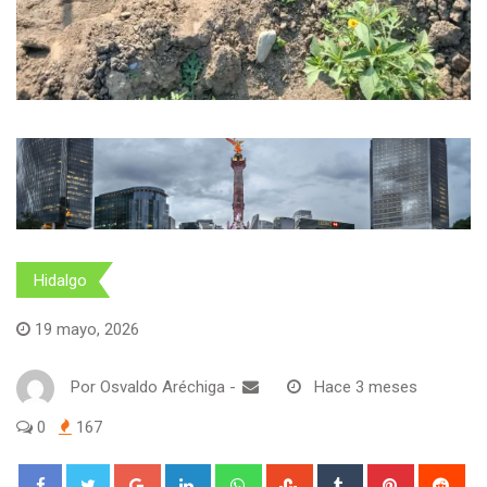
Hidalgo
19 mayo, 2026
Por
Osvaldo Aréchiga
-
Hace 3 meses
0
167
Google+
LinkedIn
Whatsapp
StumbleUpon
Tumblr
Pinterest
Red