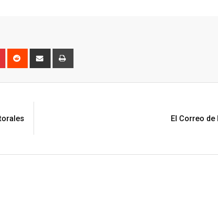
n
r
Pinterest
Reddit
Share
Print
via
Email
N
torales
El Correo de 