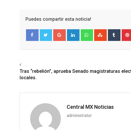
Puedes compartir esta noticia!
Google+
LinkedIn
Whatsapp
StumbleUpo
Tumbl
Facebook
Twitter
Previous article
Tras “rebelión”, aprueba Senado magistraturas elec
locales.
Central MX Noticias
administrator