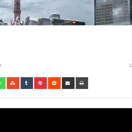
o
edIn
Whatsapp
StumbleUpon
Tumblr
Pinterest
Reddit
Share
Print
via
Email