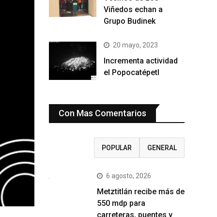
Viñedos echan a
Grupo Budinek
20 mayo, 2023
Incrementa actividad
el Popocatépetl
Con Mas Comentarios
RECIENTE
POPULAR
GENERAL
6 agosto, 2026
Metztitlán recibe más de
550 mdp para
carreteras, puentes y