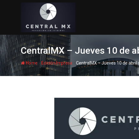
Skip
to
content
CentralMX – Jueves 10 de ab
-
-
Home
Edición Impresa
CentralMX – Jueves 10 de abril