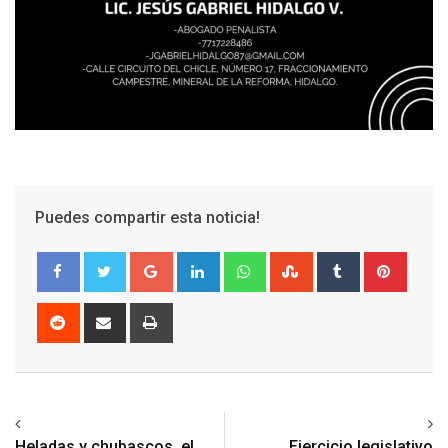
Puedes compartir esta noticia!
Google+
LinkedIn
Whatsapp
StumbleUpon
Tumblr
Pinter
Reddit
Share
Print
via
Email
Previous article
Next article
Heladas y chubascos, el
Ejercicio legislativo