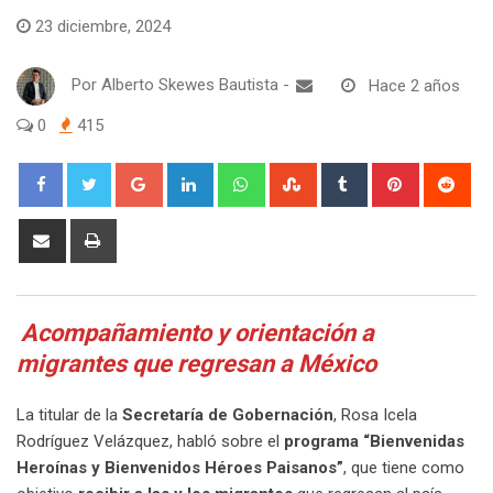
23 diciembre, 2024
Por
Alberto Skewes Bautista
-
Hace 2 años
0
415
Google+
LinkedIn
Whatsapp
StumbleUpon
Tumblr
Pinterest
Red
Share
Print
via
Email
Acompañamiento y orientación a
migrantes que regresan a México
La titular de la
Secretaría de Gobernación
, Rosa Icela
Rodríguez Velázquez, habló sobre el
programa “Bienvenidas
Heroínas y Bienvenidos Héroes Paisanos”
, que tiene como