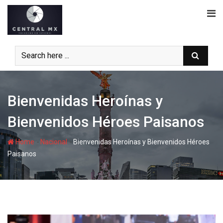
Skip
to
content
Bienvenidas Heroínas y
Bienvenidos Héroes Paisanos
-
-
Home
Nacional
Bienvenidas Heroínas y Bienvenidos Héroes
Paisanos